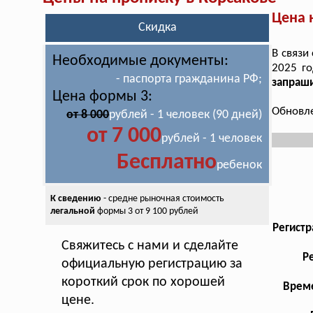
Цена 
Скидка
В связи
Необходимые документы:
2025 г
- паспорта гражданина РФ;
запраш
Цена формы 3:
Обновле
от 8 000
рублей - 1 человек (90 дней)
от 7 000
рублей - 1 человек
Бесплатно
ребенок
К сведению
- средне рыночная стоимость
легальной
формы 3 от 9 100 рублей
Регистр
Свяжитесь с нами и сделайте
Р
официальную регистрацию за
короткий срок по хорошей
Време
цене.