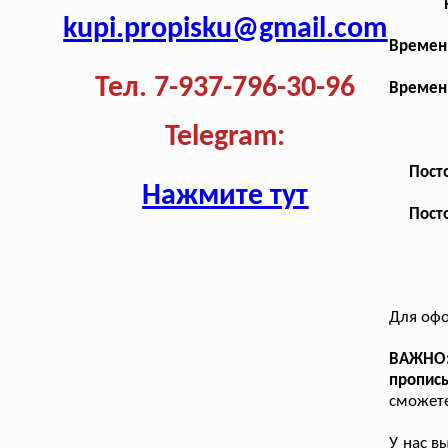
kupi.propisku@gmail.com
Временн
Тел. 7-937-796-30-96
Временн
Telegram:
Посто
Нажмите тут
Посто
Для оф
ВАЖНО:
пропис
сможете
У нас в